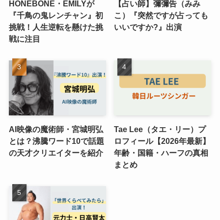
HONEBONE・EMILYが
【占い師】彌彌告（みみ
『千鳥の鬼レンチャン』初
こ）『突然ですが占っても
挑戦！人生逆転を懸けた挑
いいですか?』出演
戦に注目
AI映像の魔術師・宮城明弘
Tae Lee（タエ・リー）プ
とは？沸騰ワード10で話題
ロフィール【2026年最新】
の天才クリエイターを紹介
年齢・国籍・ハーフの真相
まとめ