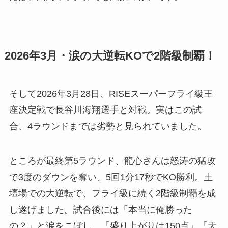
2026年3月・涙の大逆転KOで2階級制覇！
そして2026年3月28日、RISEスーパーフライ級王
座決定戦で長谷川海翔選手と対戦。実はこの試
合、4ラウンドまでは劣勢と見られていました。
ところが最終第5ラウンド、龍心さんは怒涛の猛攻
で3度のダウンを奪い、5回1分17秒でKO勝利。土
壇場での大逆転で、フライ級に続く2階級制覇を成
し遂げました。試合後には「本当に俺勝った
の？」と涙をこぼし、「盛り上がりは150点」「天