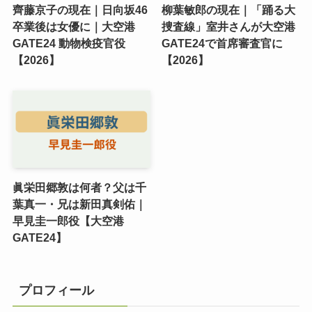
齊藤京子の現在｜日向坂46
柳葉敏郎の現在｜「踊る大
卒業後は女優に｜大空港
捜査線」室井さんが大空港
GATE24 動物検疫官役
GATE24で首席審査官に
【2026】
【2026】
眞栄田郷敦は何者？父は千
葉真一・兄は新田真剣佑｜
早見圭一郎役【大空港
GATE24】
プロフィール