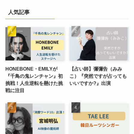
人気記事
HONEBONE・EMILYが
【占い師】彌彌告（みみ
『千鳥の鬼レンチャン』初
こ）『突然ですが占っても
挑戦！人生逆転を懸けた挑
いいですか?』出演
戦に注目