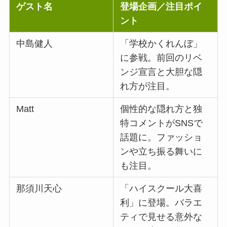
ゲスト名
登場企画／注目ポイ
ント
中島健人
「学校かくれんぼ」
に参戦。前回のリベ
ンジ宣言と大胆な隠
れ方が注目。
Matt
個性的な隠れ方と独
特コメントがSNSで
話題に。ファッショ
ンや立ち振る舞いに
も注目。
那須川天心
「ハイスクール大喜
利」に登場。バラエ
ティで見せる意外な