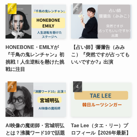
HONEBONE・EMILYが
【占い師】彌彌告（みみ
『千鳥の鬼レンチャン』初
こ）『突然ですが占っても
挑戦！人生逆転を懸けた挑
いいですか?』出演
戦に注目
AI映像の魔術師・宮城明弘
Tae Lee（タエ・リー）プ
とは？沸騰ワード10で話題
ロフィール【2026年最新】