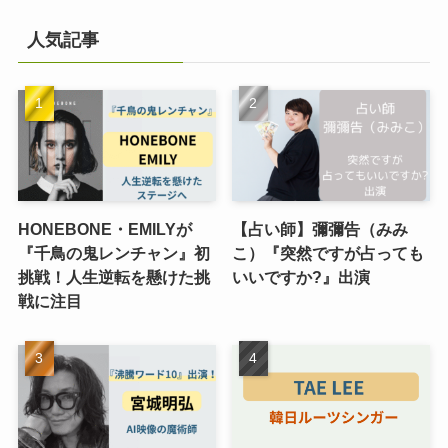
人気記事
HONEBONE・EMILYが
【占い師】彌彌告（みみ
『千鳥の鬼レンチャン』初
こ）『突然ですが占っても
挑戦！人生逆転を懸けた挑
いいですか?』出演
戦に注目