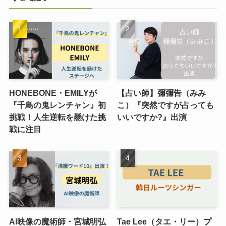
HONEBONE・EMILYが
【占い師】彌彌告（みみ
『千鳥の鬼レンチャン』初
こ）『突然ですが占っても
挑戦！人生逆転を懸けた挑
いいですか?』出演
戦に注目
AI映像の魔術師・宮城明弘
Tae Lee（タエ・リー）プ