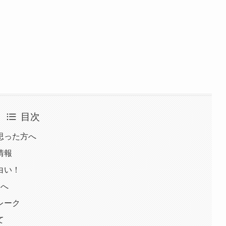
目次
思った方へ
情報
白い！
界へ
レーク
て