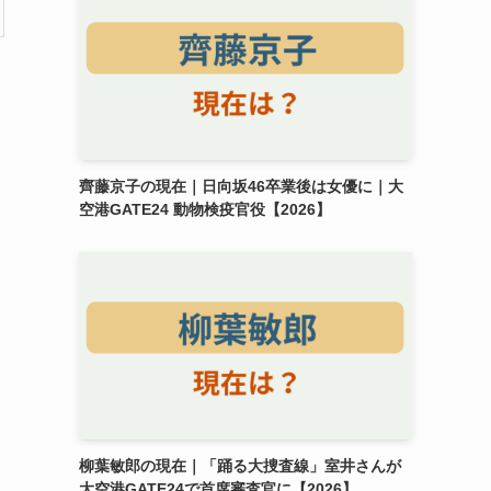
齊藤京子の現在｜日向坂46卒業後は女優に｜大
空港GATE24 動物検疫官役【2026】
柳葉敏郎の現在｜「踊る大捜査線」室井さんが
大空港GATE24で首席審査官に【2026】