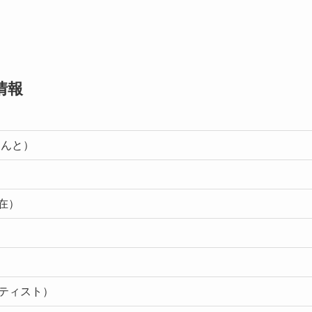
情報
けんと）
現在）
ティスト）