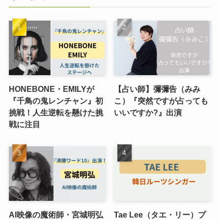
HONEBONE・EMILYが
【占い師】彌彌告（みみ
『千鳥の鬼レンチャン』初
こ）『突然ですが占っても
挑戦！人生逆転を懸けた挑
いいですか?』出演
戦に注目
AI映像の魔術師・宮城明弘
Tae Lee（タエ・リー）プ