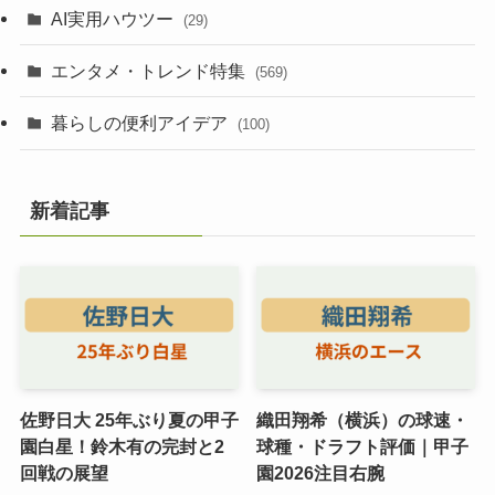
AI実用ハウツー
(29)
エンタメ・トレンド特集
(569)
暮らしの便利アイデア
(100)
新着記事
佐野日大 25年ぶり夏の甲子
織田翔希（横浜）の球速・
園白星！鈴木有の完封と2
球種・ドラフト評価｜甲子
回戦の展望
園2026注目右腕