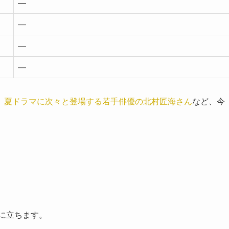
—
—
—
—
。
夏ドラマに次々と登場する若手俳優の北村匠海さん
など、今
壇に立ちます。