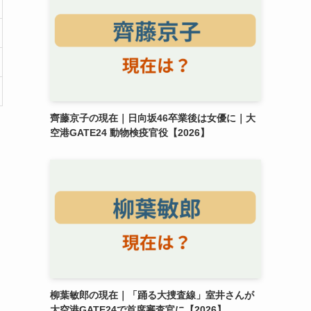
齊藤京子の現在｜日向坂46卒業後は女優に｜大
空港GATE24 動物検疫官役【2026】
柳葉敏郎の現在｜「踊る大捜査線」室井さんが
大空港GATE24で首席審査官に【2026】