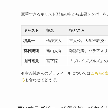
豪華すぎるキャスト33名の中から主要メンバーを
キャスト
役名
役どころ
堤真一
伍鉄文人
主人公。大学准教授・
有村架純
霧山人香
雑誌記者。パラアスリ
山田裕貴
宮下涼
「ブレイズブルズ」の
有村架純さんのプロフィールについては
こちらの
ろ
も合わせてどうぞ。