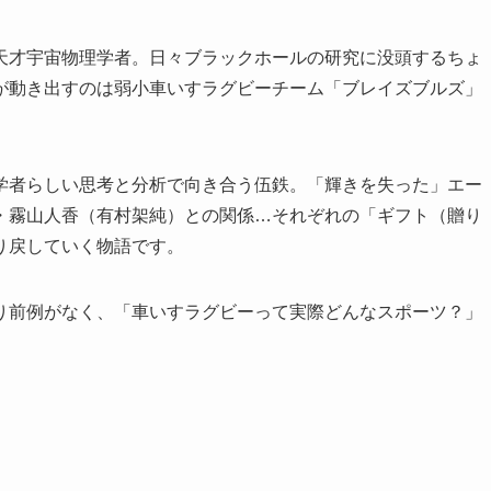
天才宇宙物理学者。日々ブラックホールの研究に没頭するちょ
が動き出すのは弱小車いすラグビーチーム「ブレイズブルズ」
学者らしい思考と分析で向き合う伍鉄。「輝きを失った」エー
・霧山人香（有村架純）との関係…それぞれの「ギフト（贈り
り戻していく物語です。
り前例がなく、「車いすラグビーって実際どんなスポーツ？」
。