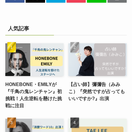
人気記事
HONEBONE・EMILYが
【占い師】彌彌告（みみ
『千鳥の鬼レンチャン』初
こ）『突然ですが占っても
挑戦！人生逆転を懸けた挑
いいですか?』出演
戦に注目