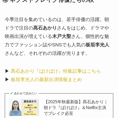
④ ネクストブレイク俳優たちの秋
今季注目を集めているのは、若手俳優の活躍。朝
ドラで注目の
髙石あかり
さんをはじめ、ドラマや
映画出演が増えている
木戸大聖
さん、個性的な魅
力でファッション誌やSNSでも人気の
板垣李光人
さんなど、それぞれの活躍が光ります。
▶︎
髙石あかり『ばけばけ』特集記事はこちら
▶︎
板垣李光人の最新出演情報まとめ
あわせて読みたい
【2025年秋最新版】髙石あかり｜
朝ドラ『ばけばけ』＆Netflix主演
でブレイク必至