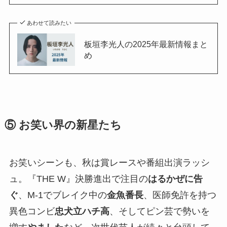
あわせて読みたい
板垣李光人の2025年最新情報まと
め
⑤ お笑い界の新星たち
お笑いシーンも、秋は賞レースや番組出演ラッシ
ュ。『THE W』決勝進出で注目の
はるかぜに告
ぐ
、M-1でブレイク中の
金魚番長
、医師免許を持つ
異色コンビ
忠犬立ハチ高
、そしてピン芸で勢いを