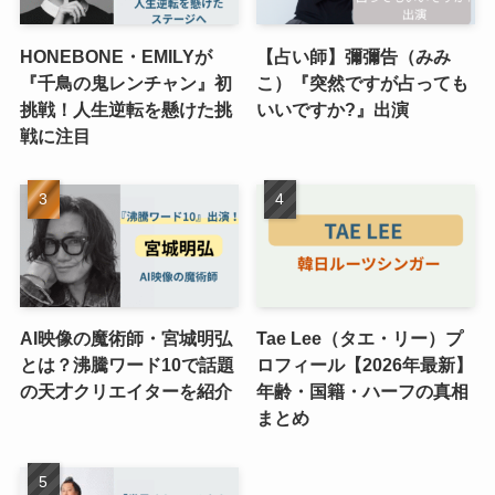
HONEBONE・EMILYが
【占い師】彌彌告（みみ
『千鳥の鬼レンチャン』初
こ）『突然ですが占っても
挑戦！人生逆転を懸けた挑
いいですか?』出演
戦に注目
AI映像の魔術師・宮城明弘
Tae Lee（タエ・リー）プ
とは？沸騰ワード10で話題
ロフィール【2026年最新】
の天才クリエイターを紹介
年齢・国籍・ハーフの真相
まとめ