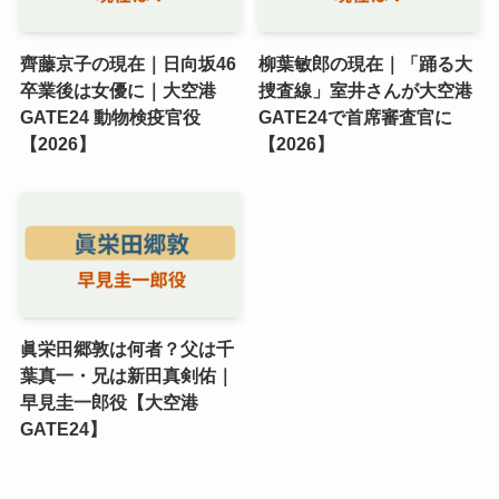
齊藤京子の現在｜日向坂46
柳葉敏郎の現在｜「踊る大
卒業後は女優に｜大空港
捜査線」室井さんが大空港
GATE24 動物検疫官役
GATE24で首席審査官に
【2026】
【2026】
眞栄田郷敦は何者？父は千
葉真一・兄は新田真剣佑｜
早見圭一郎役【大空港
GATE24】