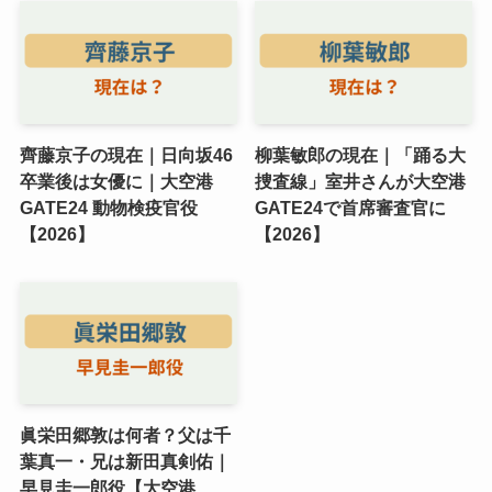
齊藤京子の現在｜日向坂46
柳葉敏郎の現在｜「踊る大
卒業後は女優に｜大空港
捜査線」室井さんが大空港
GATE24 動物検疫官役
GATE24で首席審査官に
【2026】
【2026】
眞栄田郷敦は何者？父は千
葉真一・兄は新田真剣佑｜
早見圭一郎役【大空港