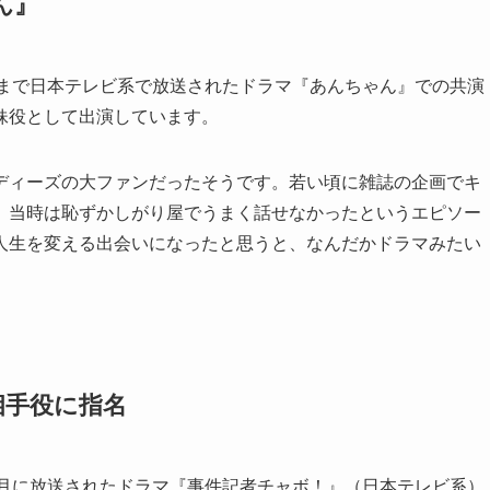
ん』
年4月まで日本テレビ系で放送されたドラマ『あんちゃん』での共演
妹役として出演しています。
ディーズの大ファンだったそうです。若い頃に雑誌の企画でキ
、当時は恥ずかしがり屋でうまく話せなかったというエピソー
人生を変える出会いになったと思うと、なんだかドラマみたい
相手役に指名
4年5月に放送されたドラマ『事件記者チャボ！』（日本テレビ系）