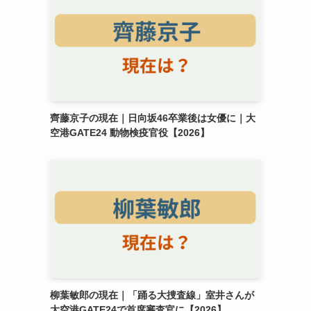
齊藤京子の現在｜日向坂46卒業後は女優に｜大
空港GATE24 動物検疫官役【2026】
柳葉敏郎の現在｜「踊る大捜査線」室井さんが
大空港GATE24で首席審査官に【2026】