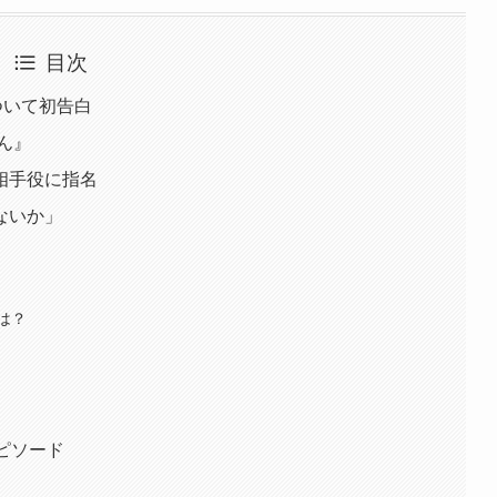
目次
ついて初告白
ん』
相手役に指名
ないか」
は？
ピソード