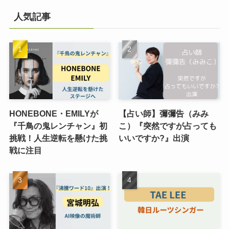
人気記事
HONEBONE・EMILYが
【占い師】彌彌告（みみ
『千鳥の鬼レンチャン』初
こ）『突然ですが占っても
挑戦！人生逆転を懸けた挑
いいですか?』出演
戦に注目