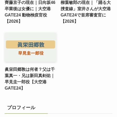
齊藤京子の現在｜日向坂46
柳葉敏郎の現在｜「踊る大
卒業後は女優に｜大空港
捜査線」室井さんが大空港
GATE24 動物検疫官役
GATE24で首席審査官に
【2026】
【2026】
眞栄田郷敦は何者？父は千
葉真一・兄は新田真剣佑｜
早見圭一郎役【大空港
GATE24】
プロフィール