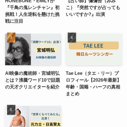
HONEBONE・EMILYが
【占い師】彌彌告（みみ
『千鳥の鬼レンチャン』初
こ）『突然ですが占っても
挑戦！人生逆転を懸けた挑
いいですか?』出演
戦に注目
AI映像の魔術師・宮城明弘
Tae Lee（タエ・リー）プ
とは？沸騰ワード10で話題
ロフィール【2026年最新】
の天才クリエイターを紹介
年齢・国籍・ハーフの真相
まとめ