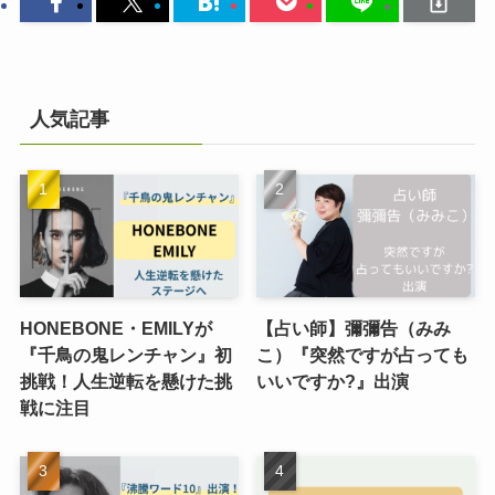
人気記事
HONEBONE・EMILYが
【占い師】彌彌告（みみ
『千鳥の鬼レンチャン』初
こ）『突然ですが占っても
挑戦！人生逆転を懸けた挑
いいですか?』出演
戦に注目