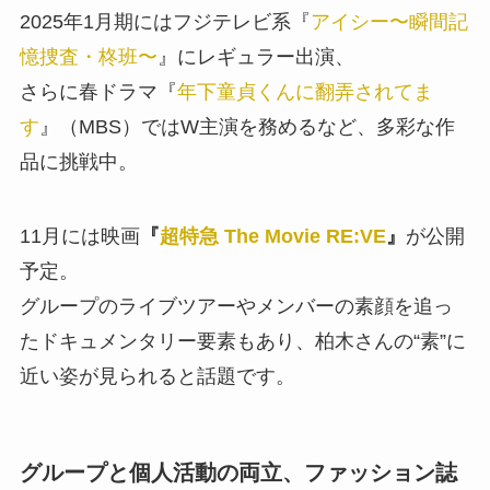
2025年1月期にはフジテレビ系『
アイシー〜瞬間記
憶捜査・柊班〜
』にレギュラー出演、
さらに春ドラマ『
年下童貞くんに翻弄されてま
す
』（MBS）ではW主演を務めるなど、多彩な作
品に挑戦中。
11月には映画
『
超特急 The Movie RE:VE
』
が公開
予定。
グループのライブツアーやメンバーの素顔を追っ
たドキュメンタリー要素もあり、柏木さんの“素”に
近い姿が見られると話題です。
グループと個人活動の両立、ファッション誌