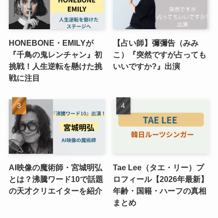
HONEBONE・EMILYが
【占い師】彌彌告（みみ
『千鳥の鬼レンチャン』初
こ）『突然ですが占っても
挑戦！人生逆転を懸けた挑
いいですか?』出演
戦に注目
AI映像の魔術師・宮城明弘
Tae Lee（タエ・リー）プ
とは？沸騰ワード10で話題
ロフィール【2026年最新】
の天才クリエイターを紹介
年齢・国籍・ハーフの真相
まとめ