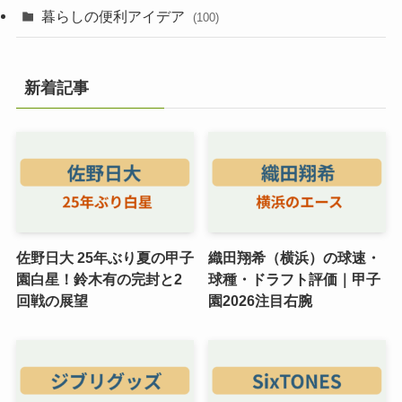
暮らしの便利アイデア
(100)
新着記事
佐野日大 25年ぶり夏の甲子
織田翔希（横浜）の球速・
園白星！鈴木有の完封と2
球種・ドラフト評価｜甲子
回戦の展望
園2026注目右腕