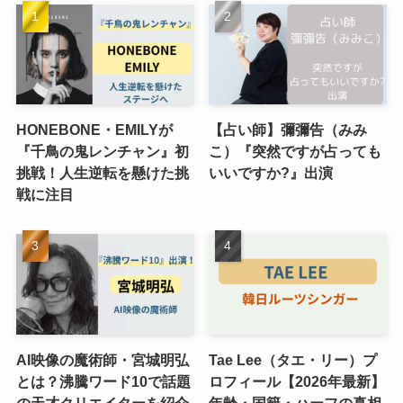
HONEBONE・EMILYが
【占い師】彌彌告（みみ
『千鳥の鬼レンチャン』初
こ）『突然ですが占っても
挑戦！人生逆転を懸けた挑
いいですか?』出演
戦に注目
AI映像の魔術師・宮城明弘
Tae Lee（タエ・リー）プ
とは？沸騰ワード10で話題
ロフィール【2026年最新】
の天才クリエイターを紹介
年齢・国籍・ハーフの真相