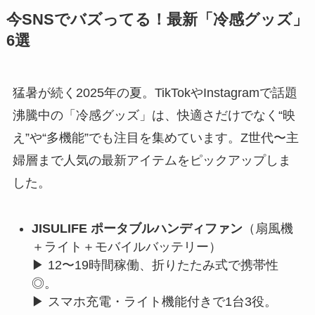
今SNSでバズってる！最新「冷感グッズ」
6選
猛暑が続く2025年の夏。TikTokやInstagramで話題
沸騰中の「冷感グッズ」は、快適さだけでなく“映
え”や“多機能”でも注目を集めています。Z世代〜主
婦層まで人気の最新アイテムをピックアップしま
した。
JISULIFE ポータブルハンディファン
（扇風機
＋ライト＋モバイルバッテリー）
▶︎ 12〜19時間稼働、折りたたみ式で携帯性
◎。
▶︎ スマホ充電・ライト機能付きで1台3役。