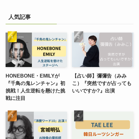
人気記事
HONEBONE・EMILYが
【占い師】彌彌告（みみ
『千鳥の鬼レンチャン』初
こ）『突然ですが占っても
挑戦！人生逆転を懸けた挑
いいですか?』出演
戦に注目