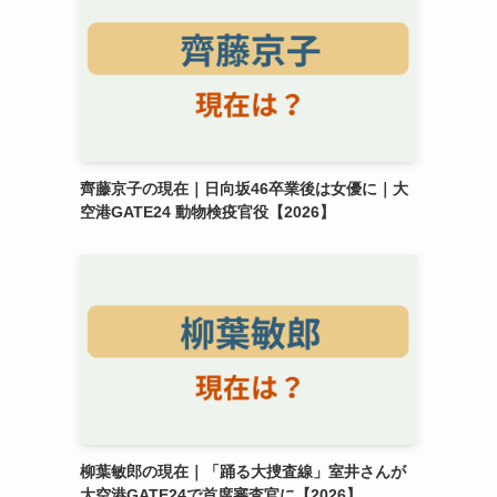
齊藤京子の現在｜日向坂46卒業後は女優に｜大
空港GATE24 動物検疫官役【2026】
柳葉敏郎の現在｜「踊る大捜査線」室井さんが
大空港GATE24で首席審査官に【2026】