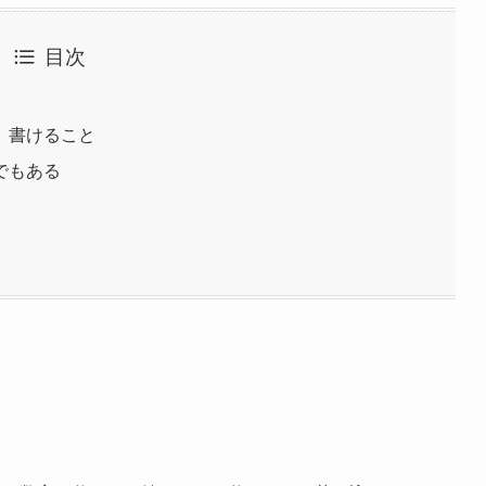
目次
、書けること
でもある